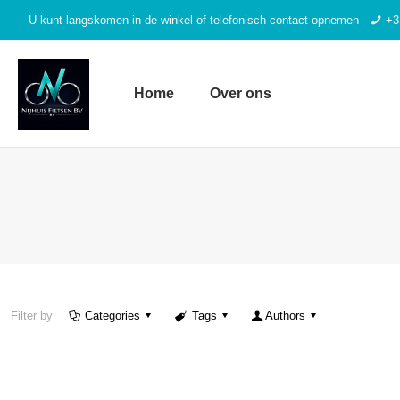
U kunt langskomen in de winkel of telefonisch contact opnemen
+3
Home
Over ons
Filter by
Categories
Tags
Authors