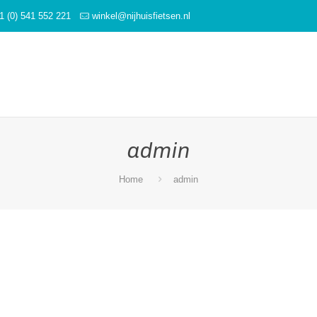
1 (0) 541 552 221
winkel@nijhuisfietsen.nl
admin
Home
admin