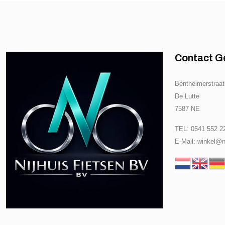
Contact G
Bentheimerstraat
De Lutte
7587 NE
TEL: 0541 552 2
E-Mail: winkel@ni