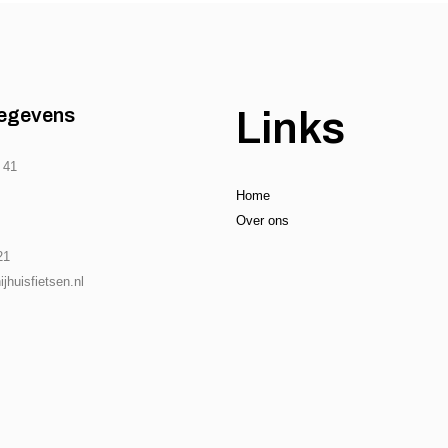
egevens
Links
 41
Home
Over ons
21
jhuisfietsen.nl