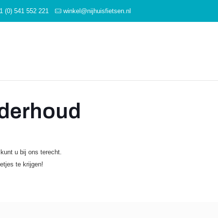
1 (0) 541 552 221
winkel@nijhuisfietsen.nl
nderhoud
unt u bij ons terecht.
tjes te krijgen!