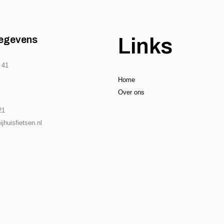
egevens
Links
 41
Home
Over ons
21
jhuisfietsen.nl