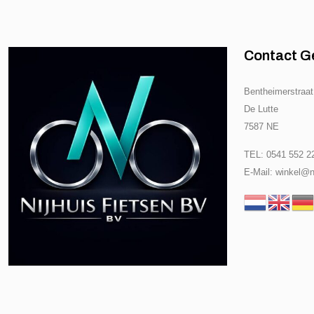
Contact G
Bentheimerstraat
De Lutte
7587 NE
TEL: 0541 552 2
E-Mail: winkel@ni